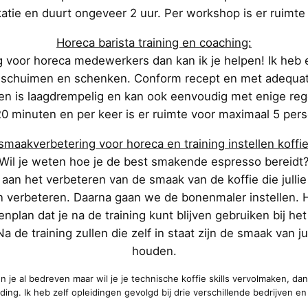
atie en duurt ongeveer 2 uur. Per workshop is er ruimt
Horeca barista training en coaching:
ng voor horeca medewerkers dan kan ik je helpen! Ik heb e
te schuimen en schenken. Conform recept en met adequat
k en is laagdrempelig en kan ook eenvoudig met enige re
0 minuten en per keer is er ruimte voor maximaal 5 per
 smaakverbetering voor horeca en training instellen koffi
Wil je weten hoe je de best smakende espresso bereidt
aan het verbeteren van de smaak van de koffie die jull
rbeteren. Daarna gaan we de bonenmaler instellen. Hie
nplan dat je na de training kunt blijven gebruiken bij he
Na de training zullen die zelf in staat zijn de smaak van j
houden.
en je al bedreven maar wil je je technische koffie skills vervolmaken, da
iding. Ik heb zelf opleidingen gevolgd bij drie verschillende bedrijven en