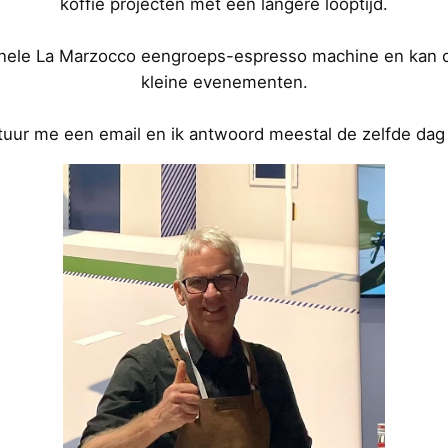
koffie projecten met een langere looptijd.
onele La Marzocco eengroeps-espresso machine en kan ook
kleine evenementen.
stuur me een email en ik antwoord meestal de zelfde da