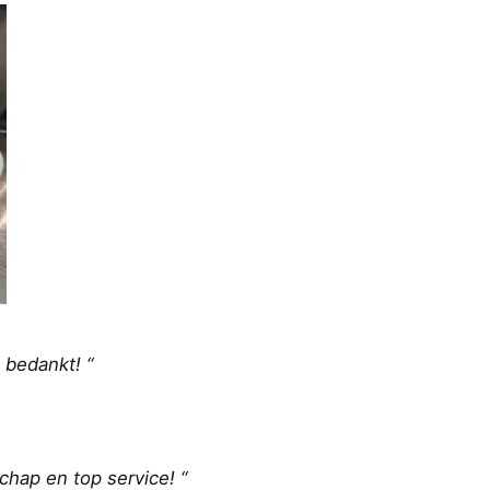
 bedankt! “
hap en top service! “