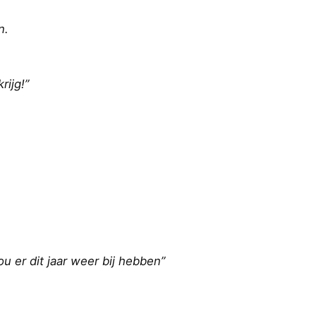
n.
rijg!”
ou er dit jaar weer bij hebben”